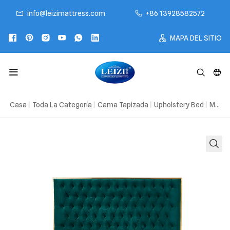
info@leizimattress.com
+86 13928582572
MAPA DEL SITIO
Casa
|
Toda La Categoría
|
Cama Tapizada
|
Upholstery Bed
|
Marco de cama King de California