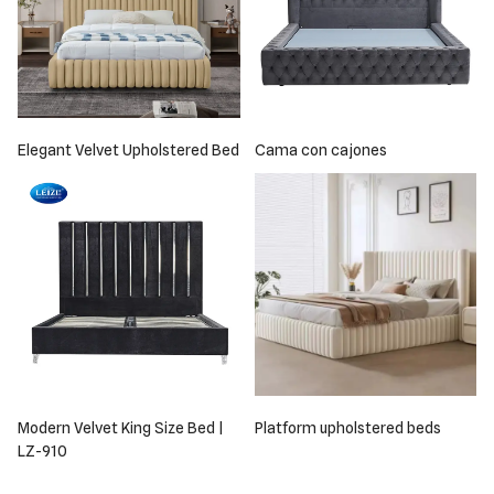
Elegant Velvet Upholstered Bed
Cama con cajones
Modern Velvet King Size Bed |
Platform upholstered beds
LZ-910